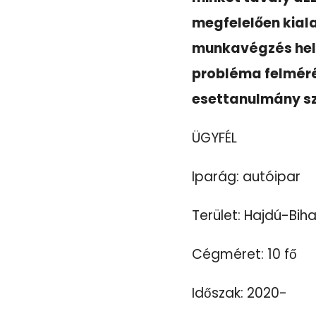
megfelelően kial
munkavégzés helys
probléma felméré
esettanulmány sz
ÜGYFÉL
Iparág: autóipar
Terület: Hajdú-Bi
Cégméret: 10 fő
Időszak: 2020-