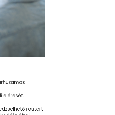
párhuzamos
i elérését.
dzselhető routert