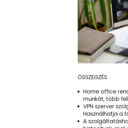
ÖSSZEGZÉS
Home office ren
munkát, több fel
VPN szerver szol
Használhatja a fá
A szolgáltatásho