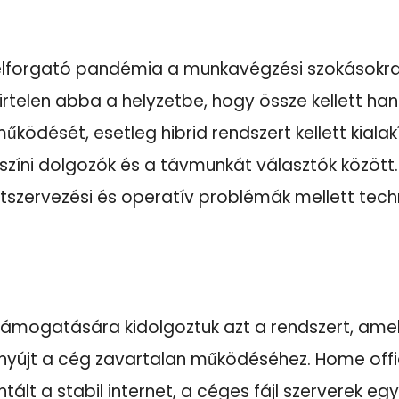
felforgató pandémia a munkavégzési szokásokra 
hirtelen abba a helyzetbe, hogy össze kellett han
̋ködését, esetleg hibrid rendszert kellett kialak
színi dolgozók és a távmunkát választók között.
tszervezési és operatív problémák mellett tech
támogatására kidolgoztuk azt a rendszert, amel
 nyújt a cég zavartalan működéséhez. Home off
ált a stabil internet, a céges fájl szerverek eg