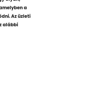
 amelyben a
ni. Az üzleti
z alábbi