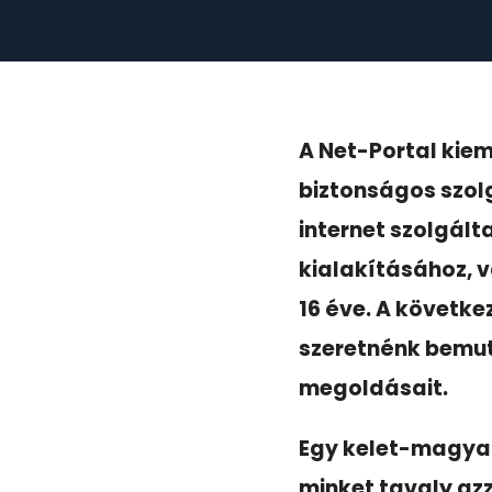
A Net-Portal kie
biztonságos szol
internet szolgál
kialakításához, 
16 éve. A követk
szeretnénk bemut
megoldásait.
Egy kelet-magyar
minket tavaly azz