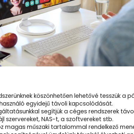
dszerünknek köszönhetően lehetővé tesszük a 
használó egyidejű távoli kapcsolódását.
gáltatásunkkal segítjük a céges rendszerek távol
jl szervereket, NAS-t, a szoftvereket stb.
z magas műszaki tartalommal rendelkező mene