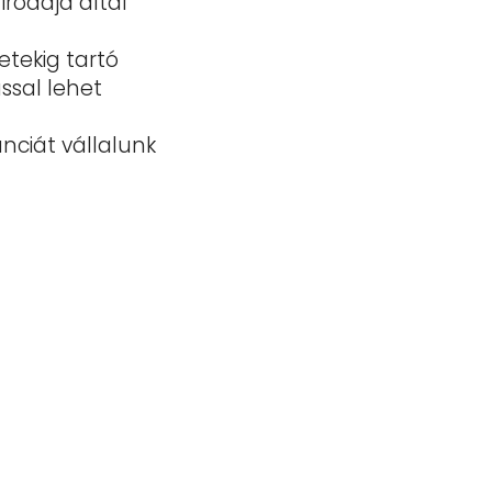
 irodája által
etekig tartó
sal lehet
nciát vállalunk