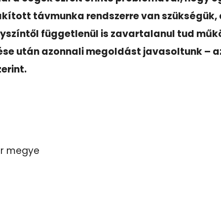
akított távmunka rendszerre van szükségük,
zíntől függetlenül is zavartalanul tud működ
se után azonnali megoldást javasoltunk – a
erint.
har megye