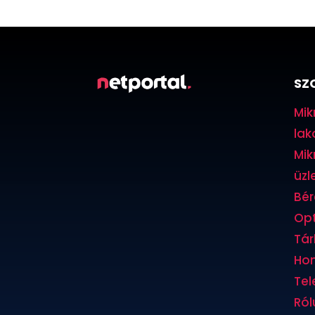
SZ
Mik
lak
Mik
üzle
Bér
Opt
Tár
Hom
Tel
Ról