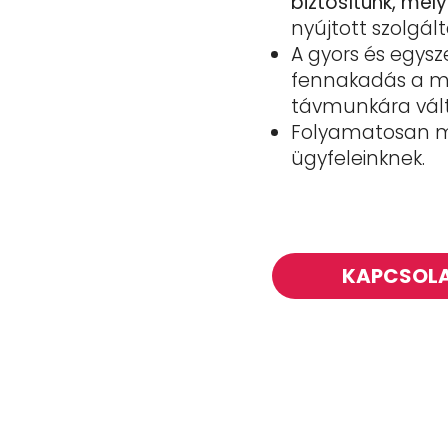
biztosítunk, mel
nyújtott szolgál
A gyors és egysz
fennakadás a m
távmunkára vált
Folyamatosan me
ügyfeleinknek.
KAPCSOL