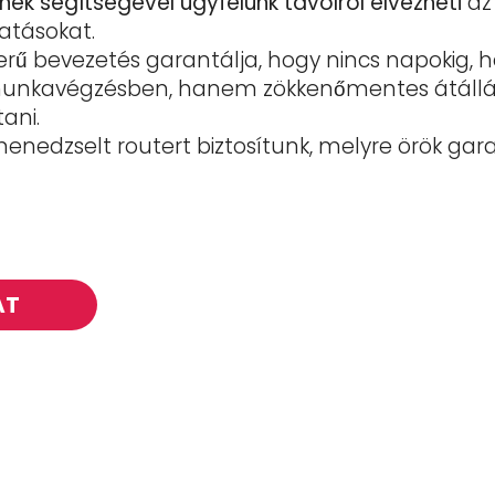
ynek segítségével ügyfelünk távolról élvezheti
az
tatásokat.
erű bevezetés garantálja, hogy nincs napokig, h
unkavégzésben, hanem zökkenőmentes átállás
ani.
nedzselt routert biztosítunk, melyre örök gara
AT