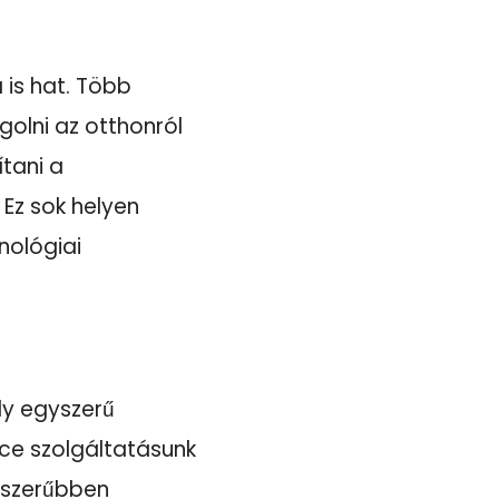
is hat. Több
golni az otthonról
ítani a
 Ez sok helyen
nológiai
y egyszerű
ice szolgáltatásunk
yszerűbben