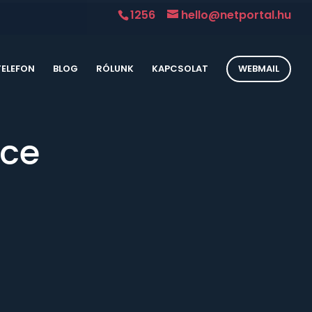
1256
hello@netportal.hu
TELEFON
BLOG
RÓLUNK
KAPCSOLAT
WEBMAIL
ice