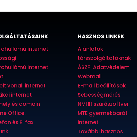
OLGÁLTATÁSAINK
HASZNOS LINKEK
rohullámú internet
Ajánlatok
ossági
társszolgáltatóknak
rohullámú internet
ÁSZF-Adatvédelem
ti
Webmail
elt vonali internet
E-mail beállítások
ikai internet
Sebességmérés
hely és domain
NMHH szűrőszoftver
e Office.
MTE gyermekbarát
efon és E-fax
internet
unk
További hasznos