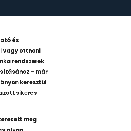
ható és
i vagy otthoni
unka rendszerek
osításához – már
ányon keresztül
zott sikeres
 keresett meg
gy olyan,