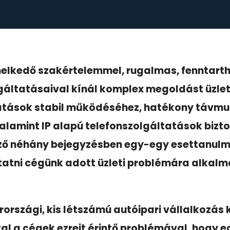
melkedő szakértelemmel, rugalmas, fenntart
gáltatásaival kínál komplex megoldást üzlet
tatások stabil működéséhez, hatékony távm
valamint IP alapú telefonszolgáltatások bizt
ező néhány bejegyzésben egy-egy esettanulm
atni cégünk adott üzleti problémára alkalma
országi, kis létszámú autóipari vállalkozás
al a cégek ezreit érintő problémával, hogy e