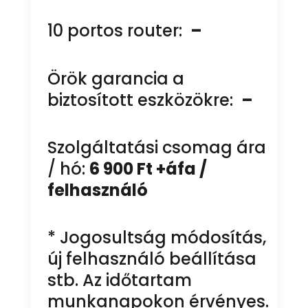
10 portos router:
–
Örök garancia a
biztosított eszközökre:
–
Szolgáltatási csomag ára
/ hó:
6 900 Ft +áfa /
felhasználó
* Jogosultság módosítás,
új felhasználó beállítása
stb. Az időtartam
munkanapokon érvényes.