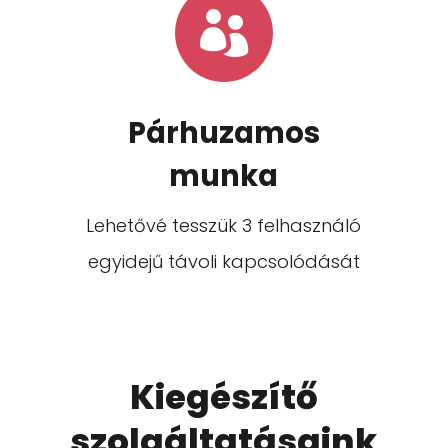

Párhuzamos
munka
Lehetővé tesszük 3 felhasználó
egyidejű távoli kapcsolódását
Kieg
é
szítő
szolgá
ltat
ásaink