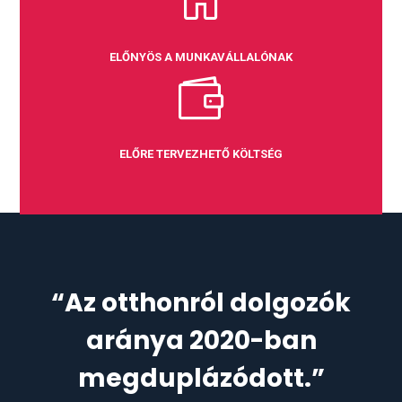

ELŐNYÖS A MUNKAVÁLLALÓNAK

ELŐRE TERVEZHETŐ KÖLTSÉG
“Az otthonról dolgozók
aránya 2020-ban
megduplázódott.”