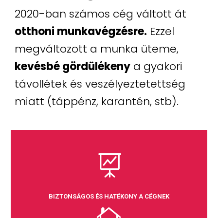
2020-ban számos cég váltott át
otthoni munkavégzésre.
Ezzel
megváltozott a munka üteme,
kevésbé gördülékeny
a gyakori
távollétek és veszélyeztetettség
miatt (táppénz, karantén, stb).

BIZTONSÁGOS ÉS HATÉKONY A CÉGNEK