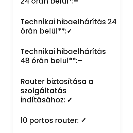
24 órán belül*:
–
Technikai hibaelhárítás 24
órán belül**:
✓
Technikai hibaelhárítás
48 órán belül**:
–
Router biztosítása a
szolgáltatás
indításához:
✓
10 portos router:
✓