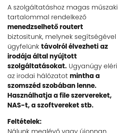
A szolgáltatáshoz magas műszaki
tartalommal rendelkező
menedzselhető routert
biztositunk, melynek segítségével
ügyfelünk
távolról élvezheti az
irodája által nyújtott
szolgáltatásokat.
Ugyanúgy eléri
az irodai hálózatot
mintha a
szomszéd szobában lenne.
Használhatja a file szervereket,
NAS-t, a szoftvereket stb.
Feltételek:
Nálunk meglévő vagy újonnan