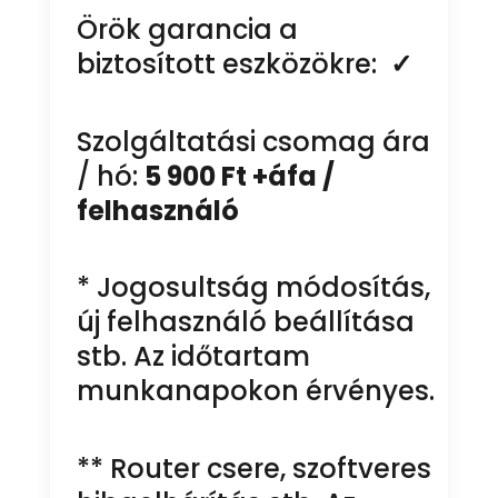
Örök garancia a
biztosított eszközökre:
✓
Szolgáltatási csomag ára
/ hó:
5 900 Ft +áfa /
felhasználó
* Jogosultság módosítás,
új felhasználó beállítása
stb. Az időtartam
munkanapokon érvényes.
** Router csere, szoftveres