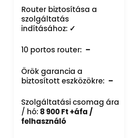
Router biztosítása a
szolgáltatás
indításához:
✓
10 portos router:
–
Örök garancia a
biztosított eszközökre:
–
Szolgáltatási csomag ára
/ hó:
8 900 Ft +áfa /
felhasználó