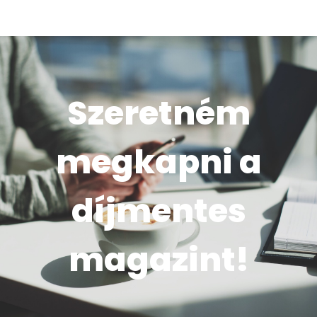
Szeretném
megkapni a
díjmentes
magazint!