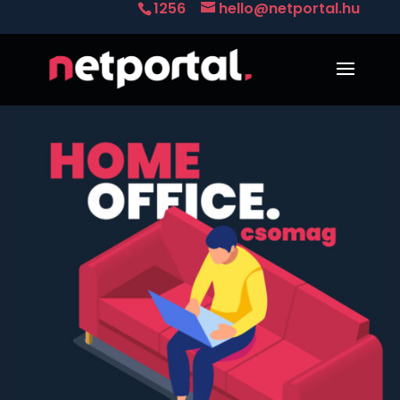
1256
hello@netportal.hu