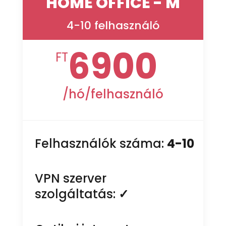
HOME OFFICE - M
4-10 felhasználó
6900
FT
/
hó/felhasználó
Felhasználók száma:
4-10
VPN szerver
szolgáltatás:
✓