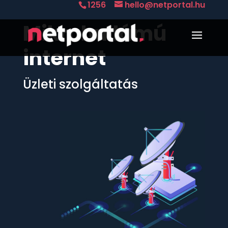
1256
hello@netportal.hu
Mikrohullámú
internet
Üzleti szolgáltatás