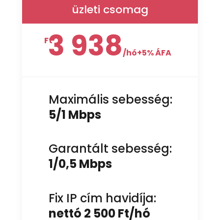
üzleti csomag
3 938
Ft
/
hó+5% ÁFA
Maximális sebesség:
5/1 Mbps
Garantált sebesség:
1/0,5 Mbps
Fix IP cím havidíja:
nettó 2 500 Ft/hó