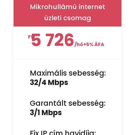
Mikrohullámú internet
üzleti csomag
5 726
Ft
/
hó+5% ÁFA
Maximális sebesség:
32/4 Mbps
Garantált sebesség:
3/1 Mbps
Fix IP cím havidíja: