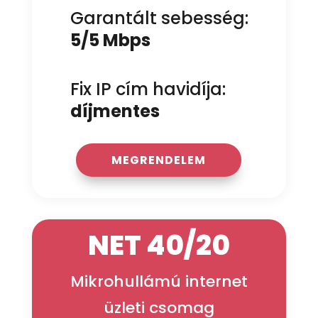
Garantált sebesség:
5/5 Mbps
Fix IP cím havidíja:
díjmentes
MEGRENDELEM
NET 40/20
Mikrohullámú internet
üzleti csomag