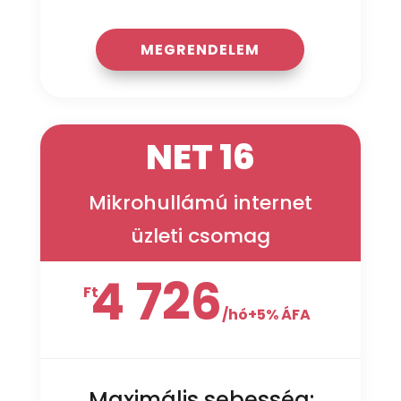
MEGRENDELEM
NET 16
Mikrohullámú internet
üzleti csomag
4 726
Ft
/
hó+5% ÁFA
Maximális sebesség: