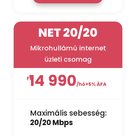
NET 20/20
Mikrohullámú internet
üzleti csomag
14 990
Ft
/
hó+5% ÁFA
Maximális sebesség:
20/20 Mbps