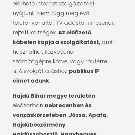
elérhető internet szolgáltatást
nyújtunk. Nem függ meglévő
telefonvonaltól, TV adástól, nincsenek
rejtett költségek.
Az előfizető
kábelen kapja a szolgáltatást,
amit
használhat közvetlenül
számítógépre kötve, vagy routerrel
is. A szolgáltatáshoz
publikus IP
címet adunk.
Hajdú Bihar megye területén
elsősorban
Debrecenben és
vonzáskörzetében Józsa, Apafa,
Hajdúböszörmény,
Hajdúszoboszló, Nagyhegyes,