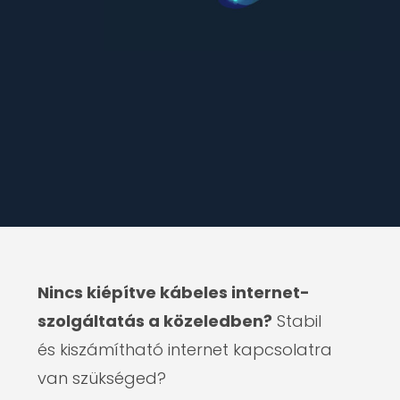
Nincs kiépítve kábeles internet-
szolgáltatás a közeledben?
Stabil
és kiszámítható internet kapcsolatra
van szükséged?