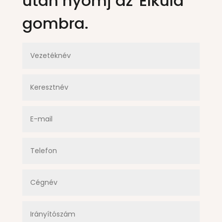
után nyomj az 'Elküld'
gombra.