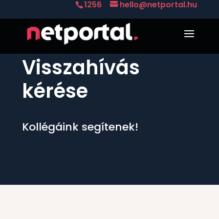
1256
hello@netportal.hu
Visszahívás
kérése
Kollégáink segítenek!