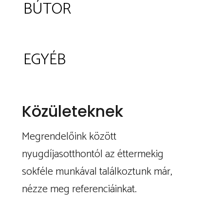
BÚTOR
EGYÉB
Közületeknek
Megrendelőink között
nyugdíjasotthontól az éttermekig
sokféle munkával találkoztunk már,
nézze meg referenciáinkat.