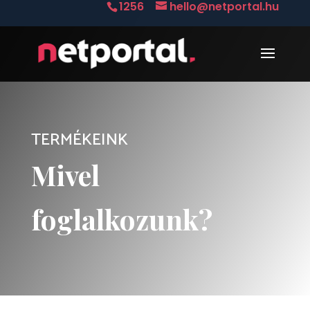
1256
hello@netportal.hu
TERMÉKEINK
Mivel
foglalkozunk?