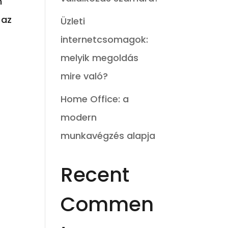
n
 az
Üzleti
internetcsomagok:
melyik megoldás
mire való?
Home Office: a
modern
munkavégzés alapja
Recent
Commen