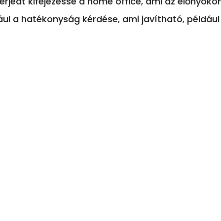
terjedt kifejezéssé a home office, ami az előnyökö
ldául a hatékonyság kérdése, ami javítható, például