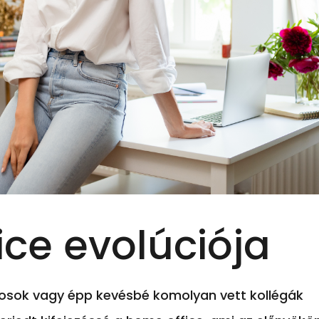
ice evolúciója
gosok vagy épp kevésbé komolyan vett kollégák