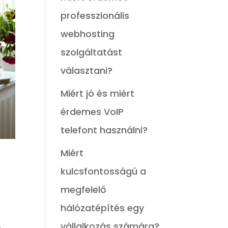
professzionális
webhosting
szolgáltatást
választani?
Miért jó és miért
érdemes VoIP
telefont használni?
Miért
kulcsfontosságú a
megfelelő
hálózatépítés egy
vállalkozás számára?