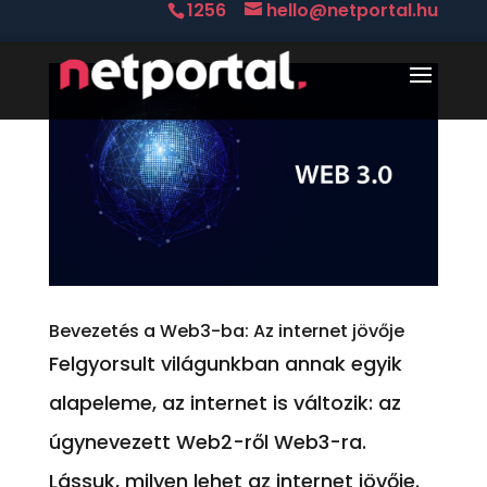
1256
hello@netportal.hu
Bevezetés a Web3-ba: Az internet jövője
Felgyorsult világunkban annak egyik
alapeleme, az internet is változik: az
úgynevezett Web2-ről Web3-ra.
Lássuk, milyen lehet az internet jövője.