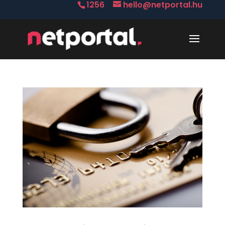
1256
hello@netportal.hu