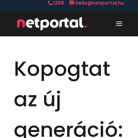
1256
hello@netportal.hu
Kopogtat
az új
generáció: