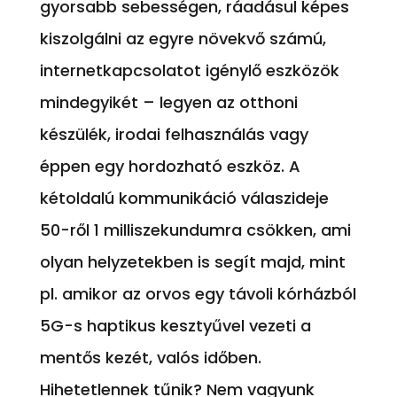
gyorsabb sebességen, ráadásul képes
kiszolgálni az egyre növekvő számú,
internetkapcsolatot igénylő eszközök
mindegyikét – legyen az otthoni
készülék, irodai felhasználás vagy
éppen egy hordozható eszköz. A
kétoldalú kommunikáció válaszideje
50-ről 1 milliszekundumra csökken, ami
olyan helyzetekben is segít majd, mint
pl. amikor az orvos egy távoli kórházból
5G-s haptikus kesztyűvel vezeti a
mentős kezét, valós időben.
Hihetetlennek tűnik? Nem vagyunk