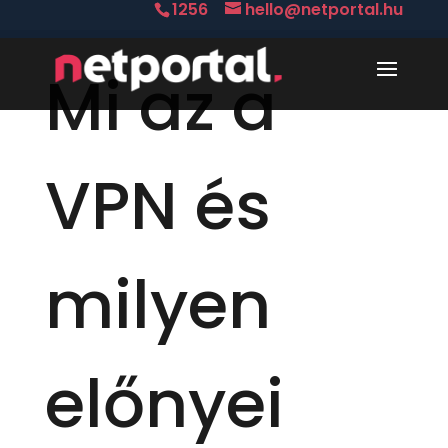
1256
hello@netportal.hu
Mi az a
VPN és
milyen
előnyei