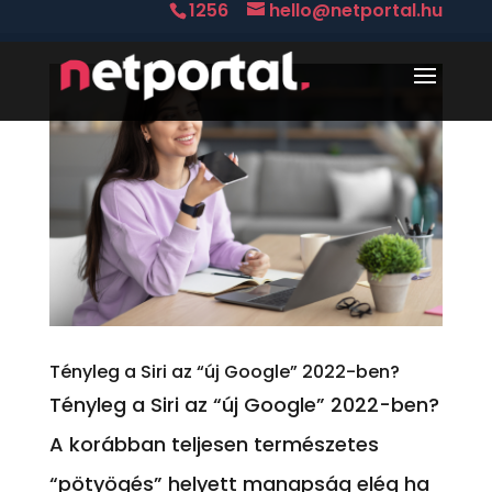
1256
hello@netportal.hu
Tényleg a Siri az “új Google” 2022-ben?
Tényleg a Siri az “új Google” 2022-ben?
A korábban teljesen természetes
“pötyögés” helyett manapság elég ha