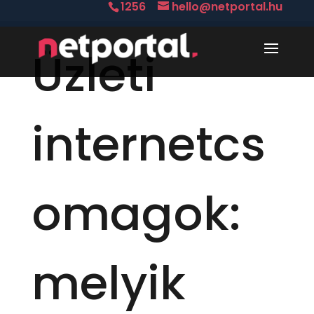
1256
hello@netportal.hu
Üzleti
internetcs
omagok:
melyik