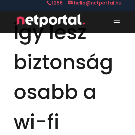
1256
hello@netportal.hu
Így lesz
biztonság
osabb a
wi-fi