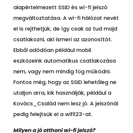
alapértelmezett SSID és wi-fi jelszó
megváltoztatása. A wi-fi hálózat nevét
el is rejthetjük, de így csak az tud majd
csatlakozni, aki ismeri az azonosítót.
Ebből adódóan például mobil
eszközeink automatikus csatlakozása
nem, vagy nem mindig fog működni.
Fontos még, hogy az SSID lehetőleg ne
utaljon arra, kik használják, például a
Kovács_Család nem lesz jó. A jelszónál
pedig felejtsük el a wifi123-at.
Milyen a jó otthoni wi-fi jelszó?