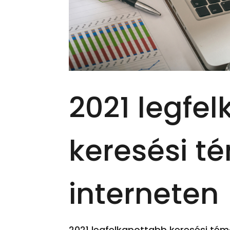
2021 legfe
keresési t
interneten
2021 legfelkapottabb keresési témá