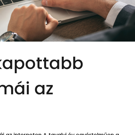
lkapottabb
émái az
i az interneten A tavalyi év egyértelműen a