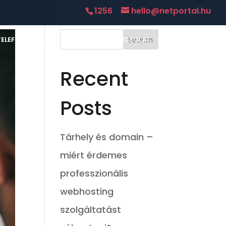
1256
hello@netportal.hu
TELEFON
BLOG
RÓLUNK
KAPCSOLAT
WEBMAIL
Recent
Posts
Tárhely és domain –
miért érdemes
professzionális
webhosting
szolgáltatást