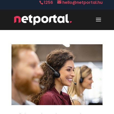
1256
hello@netportal.hu