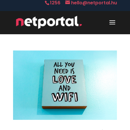
1256
hello@netportal.hu